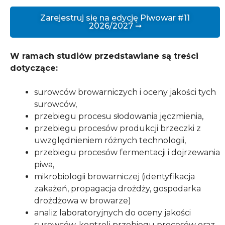
Zarejestruj się na edycję Piwowar #11
2026/2027 ➞
W ramach studiów przedstawiane są treści
dotyczące:
surowców browarniczych i oceny jakości tych
surowców,
przebiegu procesu słodowania jęczmienia,
przebiegu procesów produkcji brzeczki z
uwzględnieniem różnych technologii,
przebiegu procesów fermentacji i dojrzewania
piwa,
mikrobiologii browarniczej (identyfikacja
zakażeń, propagacja drożdży, gospodarka
drożdżowa w browarze)
analiz laboratoryjnych do oceny jakości
surowców, kontroli przebiegu procesów oraz