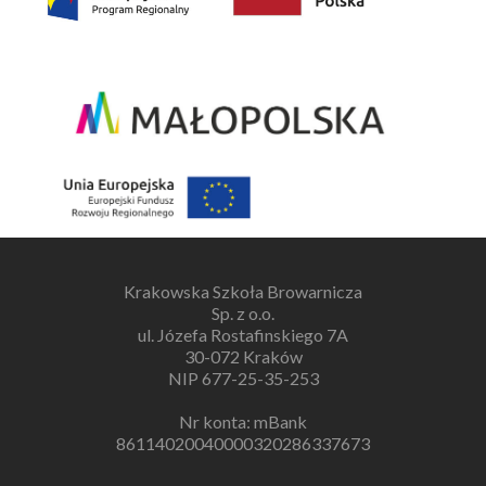
Krakowska Szkoła Browarnicza
Sp. z o.o.
ul. Józefa Rostafinskiego 7A
30-072 Kraków
NIP 677-25-35-253
Nr konta: mBank
86114020040000320286337673