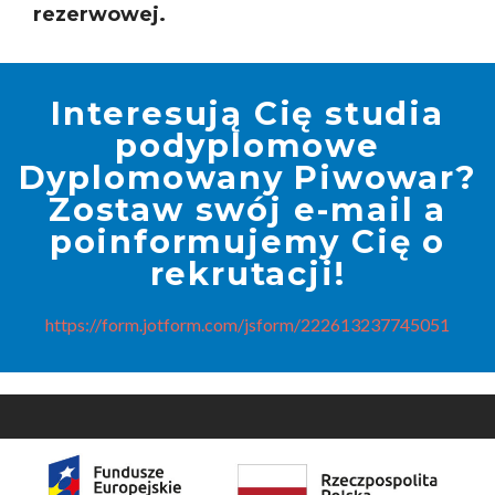
rezerwowej.
Interesują Cię studia
podyplomowe
Dyplomowany Piwowar?
Zostaw swój e-mail a
poinformujemy Cię o
rekrutacji!
https://form.jotform.com/jsform/222613237745051