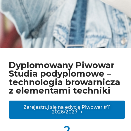
Dyplomowany Piwowar
Studia podyplomowe –
technologia browarnicza
z elementami techniki
Zarejestruj się na edycję Piwowar #11
2026/2027 ➞
2